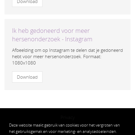
Download
Ik heb gedoneerd voor meer
hersenonderzoek - Instagram
Afbeelding om op Instagram te delen dat je gedoneerd
hebt voor meer hersenonderzoek. Formaat:
1080x1080
Download
Privacy
Algemene voorwaarden
Deze website maakt gebruik van cookies voor het vergroten van
het gebruiksgemak en voor marketing- en analysedoeleinden.
Cookies